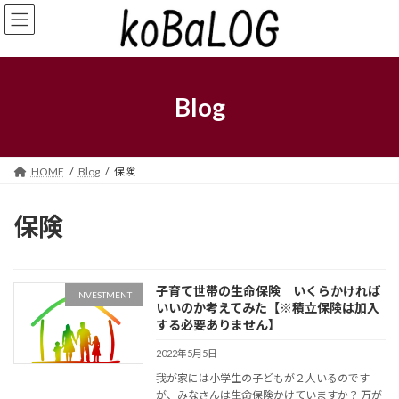
コ
ナ
ン
ビ
テ
ゲ
ン
ー
ツ
シ
へ
ョ
Blog
ス
ン
キ
に
ッ
移
プ
動
HOME
Blog
保険
保険
子育て世帯の生命保険 いくらかければ
INVESTMENT
いいのか考えてみた【※積立保険は加入
する必要ありません】
2022年5月5日
我が家には小学生の子どもが２人いるのです
が、みなさんは生命保険かけていますか？ 万が