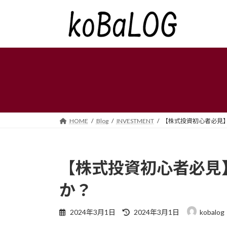
コ
ナ
ン
ビ
テ
ゲ
ン
ー
ツ
シ
へ
ョ
ス
ン
キ
に
ッ
移
プ
動
HOME
Blog
INVESTMENT
【株式投資初心者必見
【株式投資初心者必見
か？
最
2024年3月1日
2024年3月1日
kobalog
終