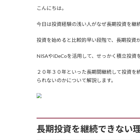
更
こんにちは。
新
日
時
今日は投資経験の浅い人がなぜ長期投資を継
:
投資を始めると比較的早い段階で、長期投資
NISAやiDeCoを活用して、せっかく積立
２０年３０年といった長期間継続して投資を
られないのかについて解説します。
長期投資を継続できない